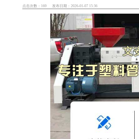
点击次数：169
发布日期：2026-01-07 15:36