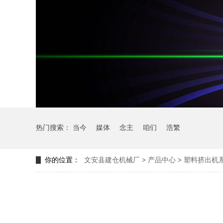
热门搜索：
当今
媒体
念主
咱们
浩繁
你的位置：
文安县建仓机械厂
>
产品中心
>
塑料挤出机