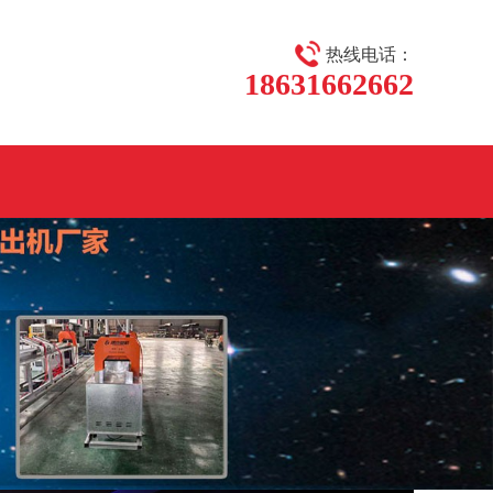
热线电话：
18631662662