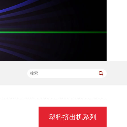
塑料挤出机系列