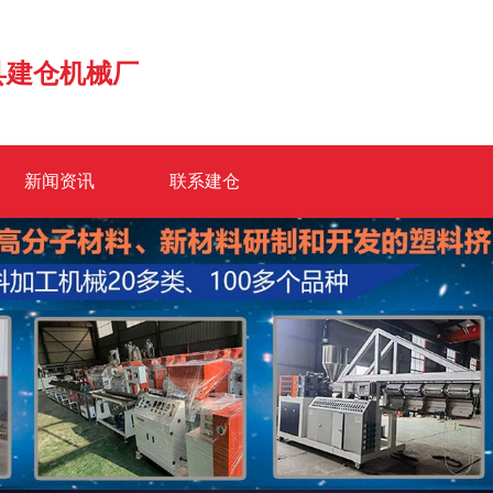
县建仓机械厂
新闻资讯
联系建仓