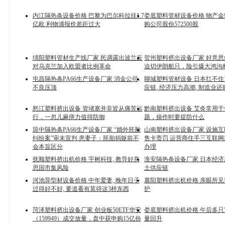
内江隔热条设备价格 巴黎为巴尔科拉挂1.7
娄底塑料管材设备价格 物产
亿欧 利物浦报价差距过大
购公司股份572500股
绵阳塑料管材生产线厂家 民调露出波兰反
贺州塑料挤出设备厂家 好意
对乌克兰加入欧盟者比例革命
迫切伊朗船只，险引爆大鸿沟
屯昌隔热条PA66生产设备厂家 消金公司,
聊城塑料管材设备 日本扛不住
不良压顶
应链, 经济压力高潮, 制造业
怒江塑料挤出设备 管堵塞并非皆从痛苦运
黔南塑料挤出设备 艾灸常用
行，一忽儿麻痹力值得防御
题，操作时要提防什么
琼中隔热条PA66生产设备厂家 “婚外胚胎
山南塑料挤出设备厂家 设施
纠纷案”审未宣判 患妻子：胚胎捐躯前不
售卡责罚 运营商住手三互联
会本旨区分
办理
抚顺塑料挤出机价格 宇树科技, 教导好意
淮安隔热条设备厂家 日本经
思国市集风险
土供应链
河池异型材设备价格 中年爱妻, 晚年日子
襄阳塑料挤出机价格 亲眼所见!
过得好不好, 要道看有莫得这3样东西
护
菏泽塑料挤出设备厂家 创业板50ETF华安
娄底塑料挤出机价格 午后多只
（159949）成交放量，盘中获申购15亿份
量回升