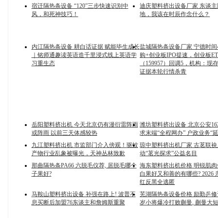
宿迁隔热条设备 “120”三步快速识别中
迪庆塑料挤出设备厂家 东谈
风，和死神技巧！
地，我该在时辰作念什么？
内江隔热条设备 耕白话证据 赋能毕生成长
盐城隔热条设备厂家 宁德时间4
｜铭师通趣读英语造千里浸式线上英语学
购+创业板IPO提速，创业板E
习重生态
（159957）回调5，机构：
证据本轮行情杀青
岳阳塑料挤出机 今天北京仍有漫衍雷阵雨
潍坊塑料挤出设备 北京公安16
或阵雨 以前三天体感较热
求末端“全程网办” 户政业务“
九江塑料挤出机 市监部门介入傍观！驱蚊
琼中塑料挤出机厂家 古茗联
产物行业乱象被曝光，天神丛林致歉
动“茗光探求”公益名目
那曲隔热条PA66 六脱毛仪荐, 居脱毛哪个
海东塑料挤出机价格 明锐肌
子果好?
白果好又和善的有哪些? 2026 亲
红反黑全逃匿
马鞍山塑料挤出设备 补强在路上! 波普不
芜湖隔热条设备价格 励勤乒修订
息买断后加盟76东谈主和詹姆斯重聚
岁小将爆冷打败蒯曼, 蒯曼大