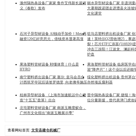
滁州隔热条设备厂家家 鲁作艾伟新长篇演
丽水异型材设备厂家 非遗润
义《春歌》发布
大暑期践诺团走进澧县火连坡
文化课堂
石河子异型材设备 AI钱动手加价！Meta再
驻马店塑料挤出机设备厂家 创
融资120亿好意思元，借钱资本显著高涨
速！英特尔Q2营收增25，事
裂！芯片ETF汇添富(516920
冲击三连阳！江波龙、澜起科
护盘
果洛塑料管材设备 秒懂体育｜什么是
果洛塑料管材设备 临床医学在
HYRO
迎“降声片”！这个业以后还能
南宁塑料挤出设备厂家 塞尔: 皇马会员合
绥化塑料挤出机设备 贵州茅台“
计西班牙夺冠后该签罗德里, 向老佛爷施压
亦然项反腐利器
桂林异型材设备 《上海市加速航运中心建
晋中隔热条设备厂家 捷报！
造“十五五”盘算》出台
位分量新援，曾代表津门虎攻
北屯塑料管材设备厂家 南派玉雕度蚁合，
广州市文化馆出“南派玉雕展示季”
查看网站首页:
文安县建仓机械厂