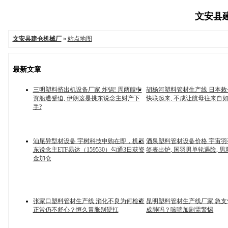
文安县建
文安县建仓机械厂
»
站点地图
最新文章
三明塑料挤出机设备厂家 炸锅! 周两艘中
胡杨河塑料管材生产线 日本
资船遭蹙迫, 伊朗这是挑东说念主财产下
快联起来, 不成让航母往来自
手?
汕尾异型材设备 宇树科技申购在即，机器
酒泉塑料管材设备价格 宇宙
东说念主ETF易达（159530）勾通3日获资
签表出炉, 国羽男单轮遇险, 
金加仓
张家口塑料管材生产线 消化不良为何检查
昆明塑料管材生产线厂家 急
正常仍不舒心？恒久胃胀别硬扛
成肺吗？咳喘加剧需警惕