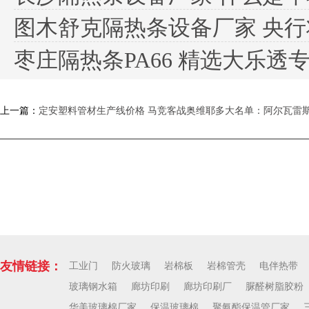
图木舒克隔热条设备厂家 央行将
枣庄隔热条PA66 精选大乐透专
上一篇：
定安塑料管材生产线价格 马竞客战奥维耶多大名单：阿尔瓦雷
下一篇：
平凉塑料管材生产线厂家
友情链接：
工业门
防火玻璃
岩棉板
岩棉管壳
电伴热带
玻璃钢水箱
廊坊印刷
廊坊印刷厂
脲醛树脂胶粉
华美玻璃棉厂家
保温玻璃棉
聚氨酯保温管厂家