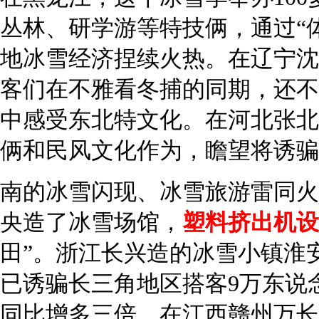
丛林、研学游等特技俩，通过“
地冰雪经济捏续火热。在辽宁沈
客们在不雅看冬捕的同期，还不
中感受东北特文化。在河北张北
俩和民风文化作为，瞻望将诱骗
南的冰雪闪现、冰雪旅游雷同火
央造了冰雪场馆，
塑料挤出机设
田”。浙江长兴造的冰雪小镇淮
已诱骗长三角地区搭客9万东说
同比增多三倍。在江西赣州万长