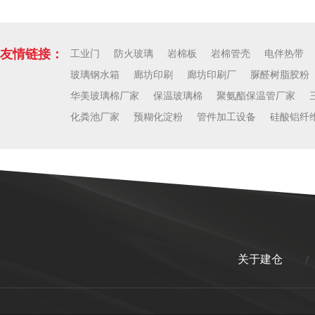
友情链接：
工业门
防火玻璃
岩棉板
岩棉管壳
电伴热带
玻璃钢水箱
廊坊印刷
廊坊印刷厂
脲醛树脂胶粉
华美玻璃棉厂家
保温玻璃棉
聚氨酯保温管厂家
化粪池厂家
预糊化淀粉
管件加工设备
硅酸铝纤
关于建仓
/