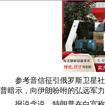
参考音信征引俄罗斯卫星社2
普暗示，向伊朗吩咐的弘远军力
报说念说，特朗普在白宫称：