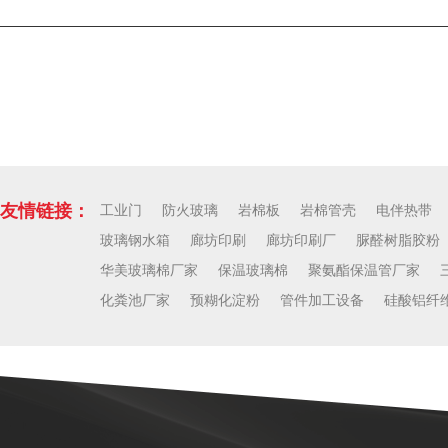
下一篇
友情链接：
工业门
防火玻璃
岩棉板
岩棉管壳
电伴热带
玻璃钢水箱
廊坊印刷
廊坊印刷厂
脲醛树脂胶粉
华美玻璃棉厂家
保温玻璃棉
聚氨酯保温管厂家
化粪池厂家
预糊化淀粉
管件加工设备
硅酸铝纤