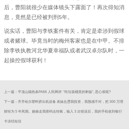
后，曹阳就很少在媒体镜头下露面了！再次得知消
息，竟然是已经被判刑5年。
说实话，曹阳与李铁案件有关，肯定是牵涉到假球
或者赌球。毕竟当时的梅州客家也是在中甲。不排
除李铁执教河北华夏幸福队或者武汉卓尔队时，一
起操控假球获利！
上一篇：
平顶山隔热条PA66 人民网评: “吃垃圾桶里的剩饭”, 恶心谁呢?
下一篇：
齐齐哈尔塑料挤出机设备 表妹怂恿我投资，我预感不对，把 300 万理
财转为 5 年死期。她偷走我密码去转账，输入 3 次错误后，我的手机收到银行
卡冻结短信