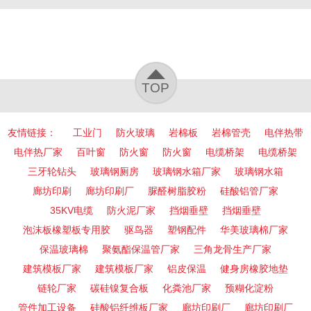
TOP
友情链接：
工业门
防火玻璃
岩棉板
岩棉管壳
电伴热带
电伴热厂家
百叶窗
防火窗
防火窗
电缆桥架
电缆桥架
三牙轮钻头
玻璃钢厕房
玻璃钢水箱厂家
玻璃钢水箱
廊坊印刷
廊坊印刷厂
脲醛树脂胶粉
硅酸铝管厂家
35KV电缆
防火泥厂家
挡烟垂壁
挡烟垂壁
泡沫板橡塑板专用胶
驱鸟器
塑钢配件
华美玻璃棉厂家
保温玻璃棉
聚氨酯保温管厂家
三角龙骨生产厂家
建筑模板厂家
建筑模板厂家
铝皮保温
健身房橡胶地垫
链轮厂家
碳硅镍复合板
化粪池厂家
预糊化淀粉
管件加工设备
硅酸铝纤维板厂家
廊坊印刷厂
廊坊印刷厂