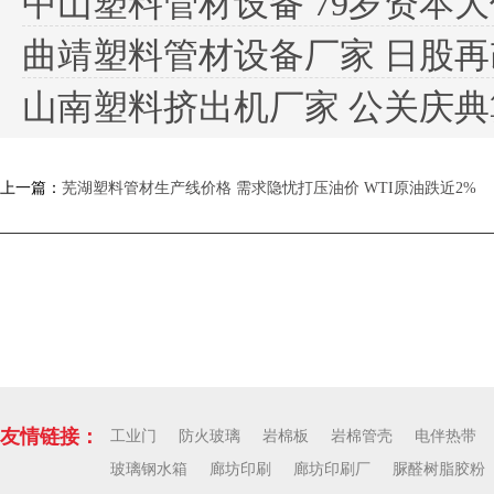
中山塑料管材设备 79岁资本
曲靖塑料管材设备厂家 日股再改革
山南塑料挤出机厂家 公关庆典算作
上一篇：
芜湖塑料管材生产线价格 需求隐忧打压油价 WTI原油跌近2%
下一篇：
南宁塑料挤出机
友情链接：
工业门
防火玻璃
岩棉板
岩棉管壳
电伴热带
玻璃钢水箱
廊坊印刷
廊坊印刷厂
脲醛树脂胶粉